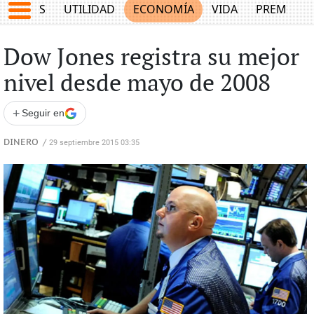
EPORTES
UTILIDAD
ECONOMÍA
VIDA
PREMIUM
Dow Jones registra su mejor
nivel desde mayo de 2008
+
Seguir en
DINERO
/
29 septiembre 2015 03:35