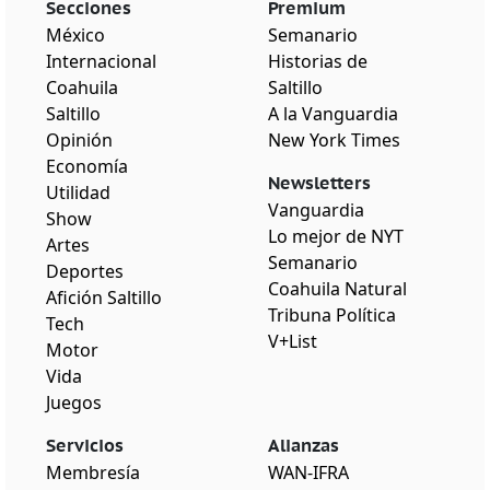
Secciones
Premium
México
Semanario
Internacional
Historias de
Coahuila
Saltillo
Saltillo
A la Vanguardia
Opinión
New York Times
Economía
Newsletters
Utilidad
Vanguardia
Show
Lo mejor de NYT
Artes
Semanario
Deportes
Coahuila Natural
Afición Saltillo
Tribuna Política
Tech
V+List
Motor
Vida
Juegos
Servicios
Alianzas
Membresía
WAN-IFRA