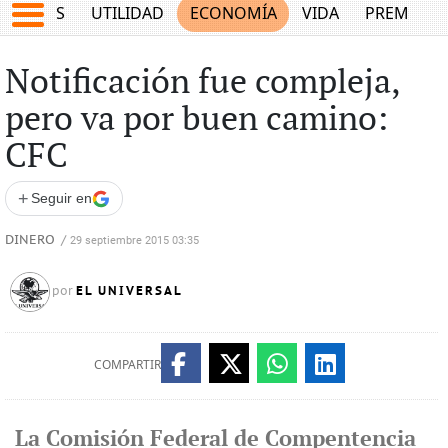
EPORTES
UTILIDAD
ECONOMÍA
VIDA
PREMIUM
Notificación fue compleja,
pero va por buen camino:
CFC
+
Seguir en
DINERO
/
29 septiembre 2015 03:35
EL UNIVERSAL
por
COMPARTIR
La Comisión Federal de Compentencia