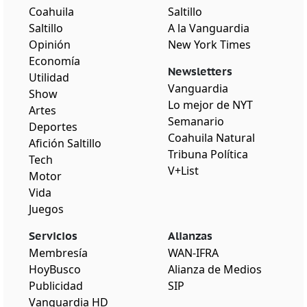
Coahuila
Saltillo
Saltillo
A la Vanguardia
Opinión
New York Times
Economía
Newsletters
Utilidad
Vanguardia
Show
Lo mejor de NYT
Artes
Semanario
Deportes
Coahuila Natural
Afición Saltillo
Tribuna Política
Tech
V+List
Motor
Vida
Juegos
Servicios
Alianzas
Membresía
WAN-IFRA
HoyBusco
Alianza de Medios
Publicidad
SIP
Vanguardia HD