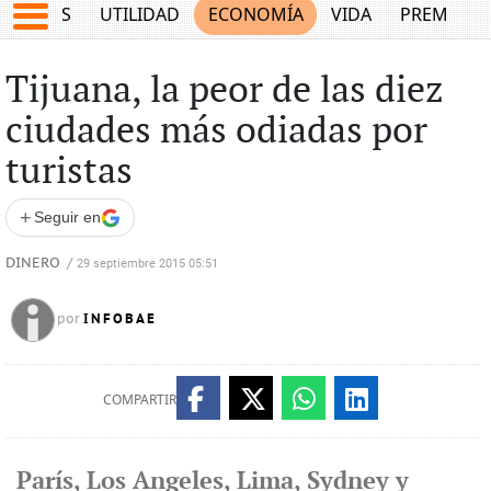
EPORTES
UTILIDAD
ECONOMÍA
VIDA
PREMIUM
Tijuana, la peor de las diez
ciudades más odiadas por
turistas
+
Seguir en
DINERO
/
29 septiembre 2015 05:51
INFOBAE
por
COMPARTIR
París, Los Angeles, Lima, Sydney y