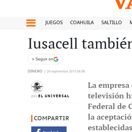
JUEGOS
COAHUILA
SALTILLO
Iusacell también
+
Seguir en
DINERO
/
29 septiembre 2015 06:08
La empresa d
televisión h
EL UNIVERSAL
por
Federal de 
la aceptaci
COMPARTIR
establecidas