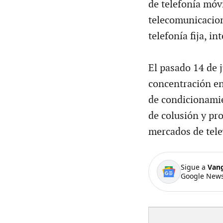
de telefonía móvi
telecomunicacione
telefonía fija, in
El pasado 14 de 
concentración en
de condicionamie
de colusión y p
mercados de telev
Sigue a
Van
Google News