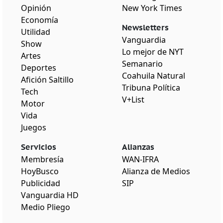
Opinión
New York Times
Economía
Newsletters
Utilidad
Vanguardia
Show
Lo mejor de NYT
Artes
Semanario
Deportes
Coahuila Natural
Afición Saltillo
Tribuna Política
Tech
V+List
Motor
Vida
Juegos
Servicios
Alianzas
Membresía
WAN-IFRA
HoyBusco
Alianza de Medios
Publicidad
SIP
Vanguardia HD
Medio Pliego