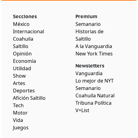
Secciones
Premium
México
Semanario
Internacional
Historias de
Coahuila
Saltillo
Saltillo
A la Vanguardia
Opinión
New York Times
Economía
Newsletters
Utilidad
Vanguardia
Show
Lo mejor de NYT
Artes
Semanario
Deportes
Coahuila Natural
Afición Saltillo
Tribuna Política
Tech
V+List
Motor
Vida
Juegos