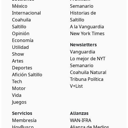
México
Semanario
Internacional
Historias de
Coahuila
Saltillo
Saltillo
A la Vanguardia
Opinión
New York Times
Economía
Newsletters
Utilidad
Vanguardia
Show
Lo mejor de NYT
Artes
Semanario
Deportes
Coahuila Natural
Afición Saltillo
Tribuna Política
Tech
V+List
Motor
Vida
Juegos
Servicios
Alianzas
Membresía
WAN-IFRA
HoyBusco
Alianza de Medios