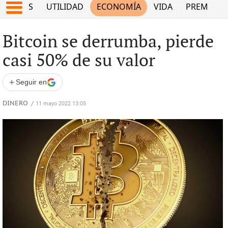
EPORTES
UTILIDAD
ECONOMÍA
VIDA
PREMIUM
Bitcoin se derrumba, pierde
casi 50% de su valor
+
Seguir en
DINERO
/
11 mayo 2022 13:05