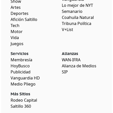
Show
Lo mejor de NYT
Artes
Semanario
Deportes
Coahuila Natural
Afición Saltillo
Tribuna Política
Tech
V+List
Motor
Vida
Juegos
Servicios
Alianzas
Membresía
WAN-IFRA
HoyBusco
Alianza de Medios
Publicidad
SIP
Vanguardia HD
Medio Pliego
Más Sitios
Rodeo Capital
Saltillo 360