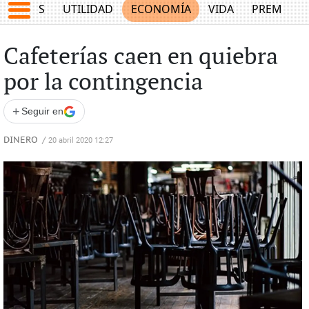
EPORTES
UTILIDAD
ECONOMÍA
VIDA
PREMIUM
Cafeterías caen en quiebra
por la contingencia
+
Seguir en
DINERO
/
20 abril 2020 12:27