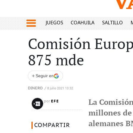
JUEGOS
COAHUILA
SALTILLO
Comisión Europ
875 mde
+
Seguir en
DINERO
/
8 julio 2021 13:32
La Comisión
EFE
por
millones de 
alemanes B
COMPARTIR