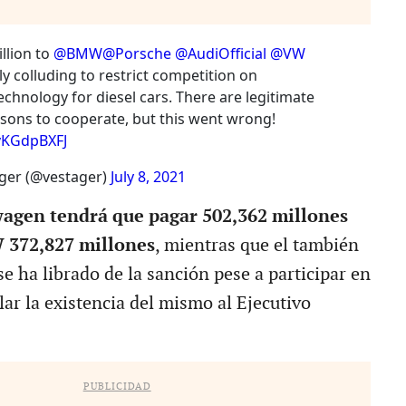
illion to
@BMW
@Porsche
@AudiOfficial
@VW
lly colluding to restrict competition on
echnology for diesel cars. There are legitimate
sons to cooperate, but this went wrong!
jvKGdpBXFJ
ger (@vestager)
July 8, 2021
wagen tendrá que pagar 502,362 millones
 372,827 millones
, mientras que el también
e ha librado de la sanción pese a participar en
elar la existencia del mismo al Ejecutivo
PUBLICIDAD