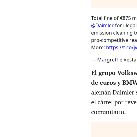
Total fine of €875 m
@Daimler
for illega
emission cleaning t
pro-competitive rea
More:
https://t.co/
— Margrethe Vesta
El grupo Volks
de euros y BMW
alemán Daimler s
el cártel por rev
comunitario.