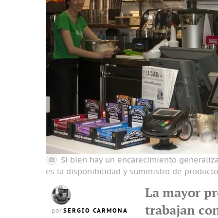
Si bien hay un encarecimiento generalizad
es la disponibilidad y suministro de product
La mayor pr
trabajan co
SERGIO CARMONA
por