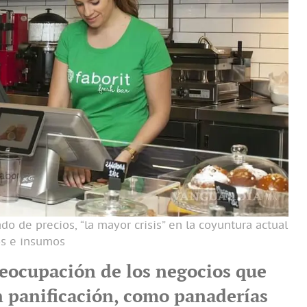
o de precios, “la mayor crisis” en la coyuntura actual
os e insumos
eocupación de los negocios que
n panificación, como panaderías