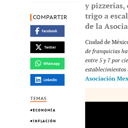
y pizzerías,
trigo a esca
COMPARTIR
de la Asoci
Facebook
Ciudad de México.
Twitter
de franquicias ha
entre 5 y 7 por ci
Whatsapp
establecimientos 
Asociación Mex
Linkedin
TEMAS
ECONOMÍA
INFLACIÓN