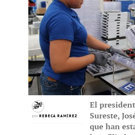
El presiden
Sureste, Jo
REBECA RAMÍREZ
por
que han est