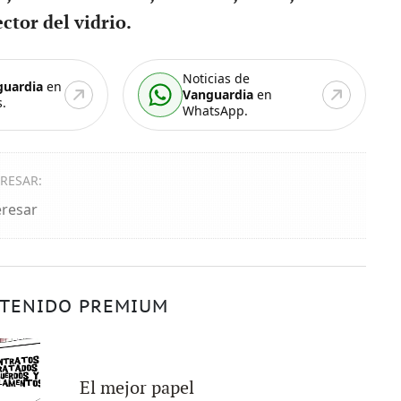
ctor del vidrio.
Noticias de
guardia
en
Vanguardia
en
.
WhatsApp.
ERESAR:
eresar
TENIDO PREMIUM
El mejor papel