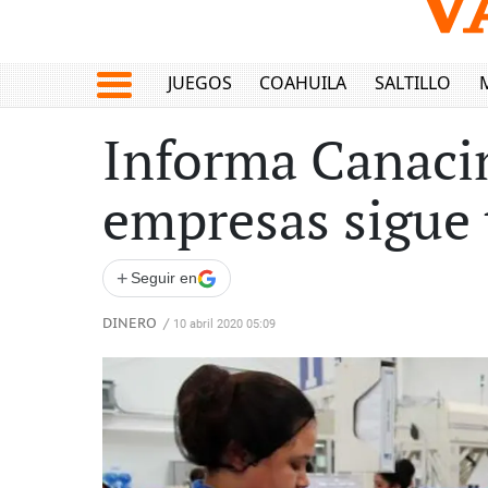
JUEGOS
COAHUILA
SALTILLO
Informa Canacin
empresas sigue 
+
Seguir en
DINERO
/
10 abril 2020 05:09