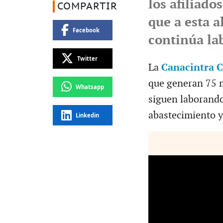
los afiliado
COMPARTIR
que a esta a
Facebook
continúa la
Twitter
La
Canacintra C
que generan 75 m
Whatsapp
siguen laborando
abastecimiento y
Linkedin