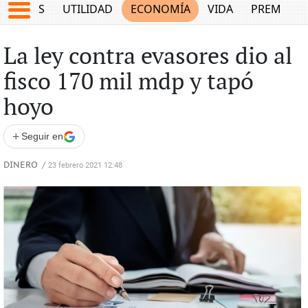
EPORTES
UTILIDAD
ECONOMÍA
VIDA
PREMIUM
La ley contra evasores dio al
fisco 170 mil mdp y tapó
hoyo
+
Seguir en
DINERO
/
23 febrero 2021 12:48