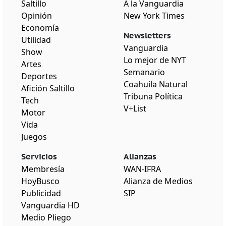
Saltillo
A la Vanguardia
Opinión
New York Times
Economía
Newsletters
Utilidad
Vanguardia
Show
Lo mejor de NYT
Artes
Semanario
Deportes
Coahuila Natural
Afición Saltillo
Tribuna Política
Tech
V+List
Motor
Vida
Juegos
Servicios
Alianzas
Membresía
WAN-IFRA
HoyBusco
Alianza de Medios
Publicidad
SIP
Vanguardia HD
Medio Pliego