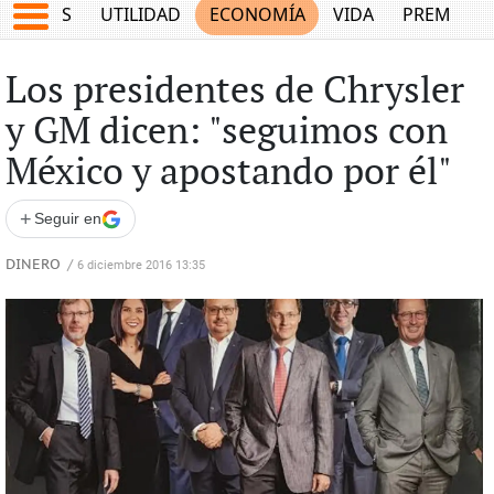
EPORTES
UTILIDAD
ECONOMÍA
VIDA
PREMIUM
Los presidentes de Chrysler
y GM dicen: "seguimos con
México y apostando por él"
+
Seguir en
DINERO
/
6 diciembre 2016 13:35