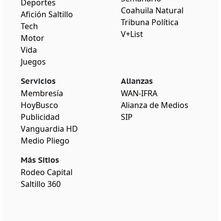
Deportes
Coahuila Natural
Afición Saltillo
Tribuna Política
Tech
V+List
Motor
Vida
Juegos
Servicios
Alianzas
Membresía
WAN-IFRA
HoyBusco
Alianza de Medios
Publicidad
SIP
Vanguardia HD
Medio Pliego
Más Sitios
Rodeo Capital
Saltillo 360