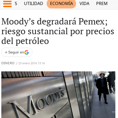
EPORTES
UTILIDAD
ECONOMÍA
VIDA
PREMIUM
Moody’s degradará Pemex;
riesgo sustancial por precios
del petróleo
+
Seguir en
DINERO
/
23 enero 2016 13:16