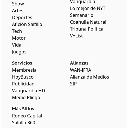
Vanguardia
Show
Lo mejor de NYT
Artes
Semanario
Deportes
Coahuila Natural
Afición Saltillo
Tribuna Política
Tech
V+List
Motor
Vida
Juegos
Servicios
Alianzas
Membresía
WAN-IFRA
HoyBusco
Alianza de Medios
Publicidad
SIP
Vanguardia HD
Medio Pliego
Más Sitios
Rodeo Capital
Saltillo 360