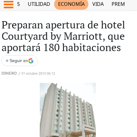
EPORTES
UTILIDAD
ECONOMÍA
VIDA
PREMIUM
Preparan apertura de hotel
Courtyard by Marriott, que
aportará 180 habitaciones
+
Seguir en
DINERO
/
31 octubre 2015 06:12