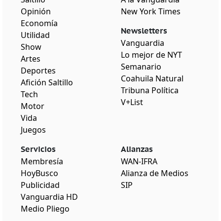
Opinión
New York Times
Economía
Newsletters
Utilidad
Vanguardia
Show
Lo mejor de NYT
Artes
Semanario
Deportes
Coahuila Natural
Afición Saltillo
Tribuna Política
Tech
V+List
Motor
Vida
Juegos
Servicios
Alianzas
Membresía
WAN-IFRA
HoyBusco
Alianza de Medios
Publicidad
SIP
Vanguardia HD
Medio Pliego