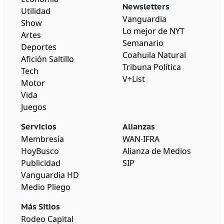
Newsletters
Utilidad
Vanguardia
Show
Lo mejor de NYT
Artes
Semanario
Deportes
Coahuila Natural
Afición Saltillo
Tribuna Política
Tech
V+List
Motor
Vida
Juegos
Servicios
Alianzas
Membresía
WAN-IFRA
HoyBusco
Alianza de Medios
Publicidad
SIP
Vanguardia HD
Medio Pliego
Más Sitios
Rodeo Capital