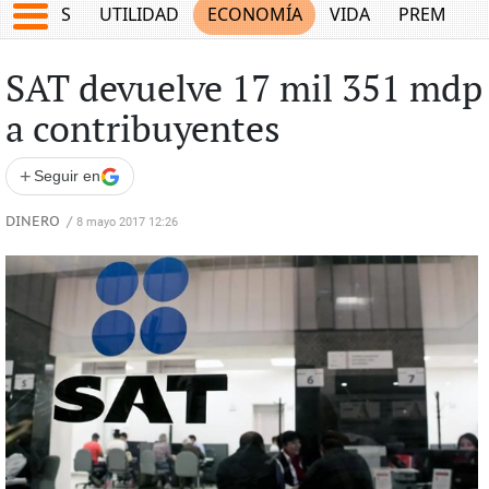
EPORTES
UTILIDAD
ECONOMÍA
VIDA
PREMIUM
SAT devuelve 17 mil 351 mdp
a contribuyentes
+
Seguir en
DINERO
/
8 mayo 2017 12:26