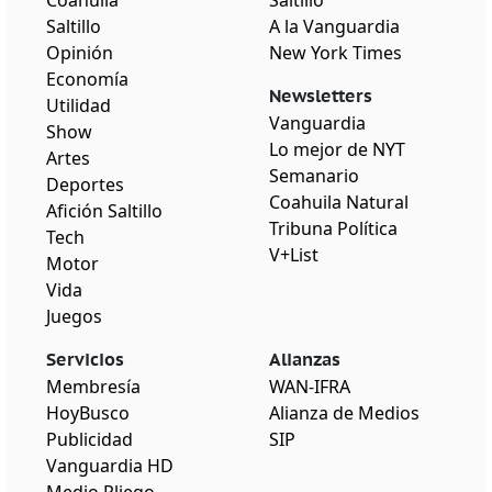
Coahuila
Saltillo
Saltillo
A la Vanguardia
Opinión
New York Times
Economía
Newsletters
Utilidad
Vanguardia
Show
Lo mejor de NYT
Artes
Semanario
Deportes
Coahuila Natural
Afición Saltillo
Tribuna Política
Tech
V+List
Motor
Vida
Juegos
Servicios
Alianzas
Membresía
WAN-IFRA
HoyBusco
Alianza de Medios
Publicidad
SIP
Vanguardia HD