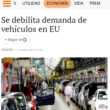
EPORTES
UTILIDAD
ECONOMÍA
VIDA
PREMIUM
Se debilita demanda de
vehículos en EU
+
Seguir en
DINERO
/
3 octubre 2016 15:01