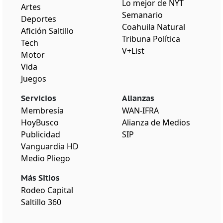
Lo mejor de NYT
Artes
Semanario
Deportes
Coahuila Natural
Afición Saltillo
Tribuna Política
Tech
V+List
Motor
Vida
Juegos
Servicios
Alianzas
Membresía
WAN-IFRA
HoyBusco
Alianza de Medios
Publicidad
SIP
Vanguardia HD
Medio Pliego
Más Sitios
Rodeo Capital
Saltillo 360