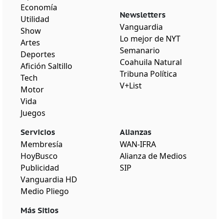
Economía
Newsletters
Utilidad
Vanguardia
Show
Lo mejor de NYT
Artes
Semanario
Deportes
Coahuila Natural
Afición Saltillo
Tribuna Política
Tech
V+List
Motor
Vida
Juegos
Servicios
Alianzas
Membresía
WAN-IFRA
HoyBusco
Alianza de Medios
Publicidad
SIP
Vanguardia HD
Medio Pliego
Más Sitios