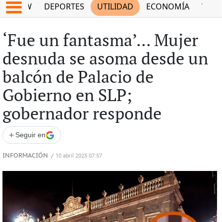
SHOW
DEPORTES
UTILIDAD
ECONOMÍA
VIDA
‘Fue un fantasma’... Mujer
desnuda se asoma desde un
balcón de Palacio de
Gobierno en SLP;
gobernador responde
+
Seguir en
INFORMACIÓN
/
10 abril 2025 07:57