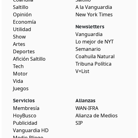
Saltillo
A la Vanguardia
Opinión
New York Times
Economía
Newsletters
Utilidad
Vanguardia
Show
Lo mejor de NYT
Artes
Semanario
Deportes
Coahuila Natural
Afición Saltillo
Tribuna Política
Tech
V+List
Motor
Vida
Juegos
Servicios
Alianzas
Membresía
WAN-IFRA
HoyBusco
Alianza de Medios
Publicidad
SIP
Vanguardia HD
Medio Pliego