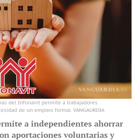
as del Infonavit permite a trabajadores
cesidad de un empleo formal.
VANGAURDIA
ermite a independientes ahorrar
con aportaciones voluntarias y