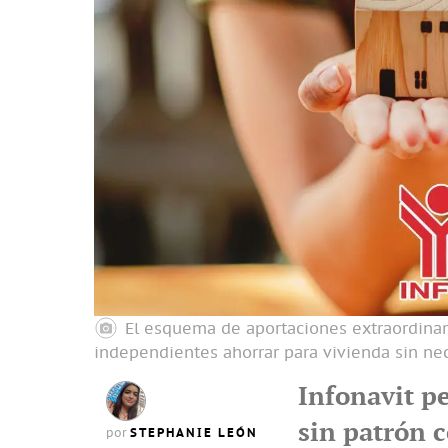
El esquema de aportaciones extraordinari
independientes ahorrar para vivienda sin ne
Infonavit p
sin patrón 
STEPHANIE LEÓN
por