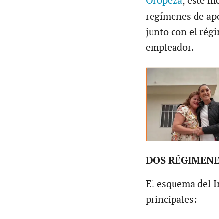
Oropeza
, este m
regímenes de apo
junto con el rég
empleador.
DOS RÉGIMENE
El esquema del 
principales: