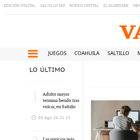
EDICIÓN DIGITAL
SALTILLO 360
RODEO CAPITAL
EL GUARDIÁN
ME
JUEGOS
COAHUILA
SALTILLO
LO ÚLTIMO
1
Adulto mayor
termina herido tras
volcar, en Saltillo
03 Ago 26 21:15
Las noticias más