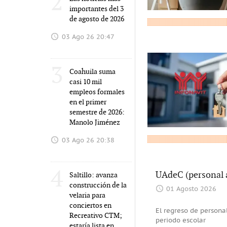
2
importantes del 3
de agosto de 2026
03 Ago 26 20:47
3
Coahuila suma
casi 10 mil
empleos formales
en el primer
semestre de 2026:
Manolo Jiménez
03 Ago 26 20:38
4
UAdeC (personal a
Saltillo: avanza
construcción de la
01 Agosto 2026
velaria para
conciertos en
El regreso de personal
Recreativo CTM;
periodo escolar
estaría lista en