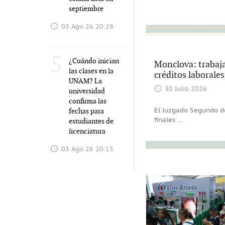
septiembre
03 Ago 26 20:28
5
¿Cuándo inician
Monclova: trabaj
las clases en la
créditos laborales
UNAM? La
30 Julio 2026
universidad
confirma las
fechas para
El Juzgado Segundo de
finales
...
estudiantes de
licenciatura
03 Ago 26 20:13