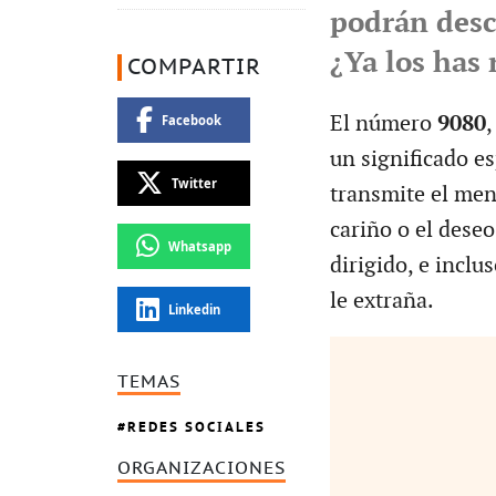
podrán desci
¿Ya los has 
COMPARTIR
El número
9080
,
Facebook
un significado es
Twitter
transmite el men
cariño o el deseo
Whatsapp
dirigido, e inclu
le extraña.
Linkedin
TEMAS
REDES SOCIALES
ORGANIZACIONES