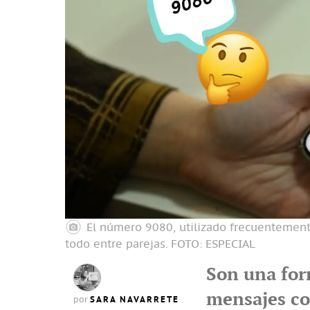
El número 9080, utilizado frecuentement
todo entre parejas.
FOTO: ESPECIAL
Son una form
mensajes con
SARA NAVARRETE
por