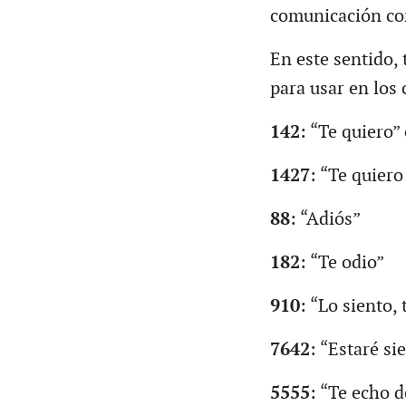
comunicación con
En este sentido,
para usar en los
142
: “Te quiero”
1427
: “Te quier
88
: “Adiós”
182
: “Te odio”
910
: “Lo siento, 
7642
: “Estaré si
5555
: “Te echo 