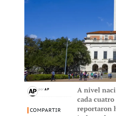
A nivel nac
AP
por
cada cuatro
reportaron 
COMPARTIR