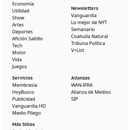
Economía
Newsletters
Utilidad
Vanguardia
Show
Lo mejor de NYT
Artes
Semanario
Deportes
Coahuila Natural
Afición Saltillo
Tribuna Política
Tech
V+List
Motor
Vida
Juegos
Servicios
Alianzas
Membresía
WAN-IFRA
HoyBusco
Alianza de Medios
Publicidad
SIP
Vanguardia HD
Medio Pliego
Más Sitios