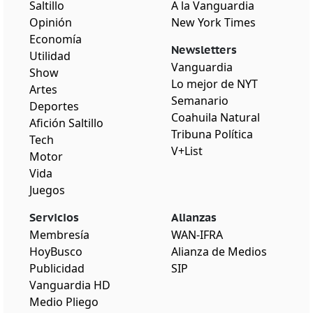
Saltillo
A la Vanguardia
Opinión
New York Times
Economía
Newsletters
Utilidad
Vanguardia
Show
Lo mejor de NYT
Artes
Semanario
Deportes
Coahuila Natural
Afición Saltillo
Tribuna Política
Tech
V+List
Motor
Vida
Juegos
Servicios
Alianzas
Membresía
WAN-IFRA
HoyBusco
Alianza de Medios
Publicidad
SIP
Vanguardia HD
Medio Pliego