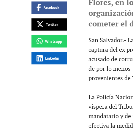
Flores, en l
Facebook
organizació
cometer el 
Twitter
San Salvador.- La
Whatsapp
captura del ex pr
acusado de corru
Linkedin
de por lo menos 
provenientes de
La Policía Nacion
víspera del Tribu
mandatario y de i
efectiva la medid