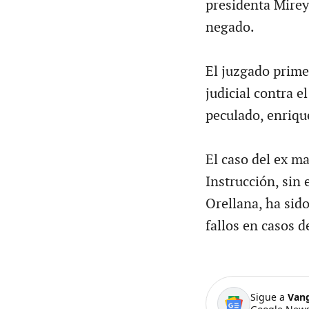
presidenta Mirey
negado.
El juzgado prime
judicial contra 
peculado, enriqu
El caso del ex m
Instrucción, sin 
Orellana, ha sid
fallos en casos d
Sigue a
Van