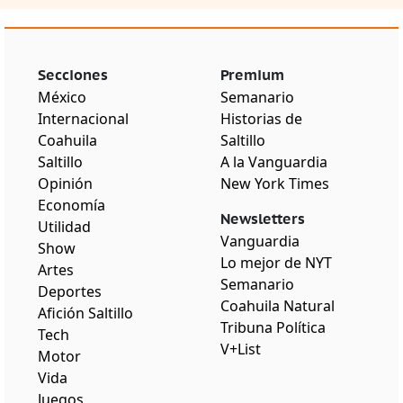
Secciones
Premium
México
Semanario
Internacional
Historias de
Coahuila
Saltillo
Saltillo
A la Vanguardia
Opinión
New York Times
Economía
Newsletters
Utilidad
Vanguardia
Show
Lo mejor de NYT
Artes
Semanario
Deportes
Coahuila Natural
Afición Saltillo
Tribuna Política
Tech
V+List
Motor
Vida
Juegos