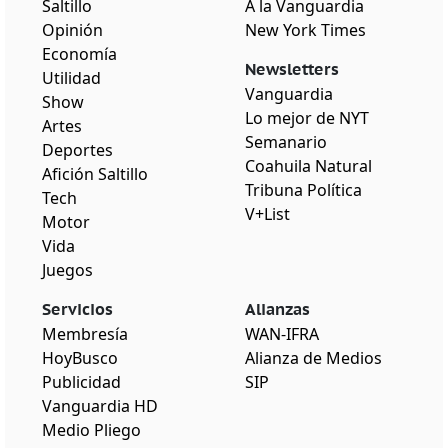
Saltillo
A la Vanguardia
Opinión
New York Times
Economía
Newsletters
Utilidad
Vanguardia
Show
Lo mejor de NYT
Artes
Semanario
Deportes
Coahuila Natural
Afición Saltillo
Tribuna Política
Tech
V+List
Motor
Vida
Juegos
Servicios
Alianzas
Membresía
WAN-IFRA
HoyBusco
Alianza de Medios
Publicidad
SIP
Vanguardia HD
Medio Pliego