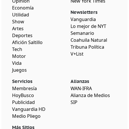
Opinión
New York Times
Economía
Newsletters
Utilidad
Vanguardia
Show
Lo mejor de NYT
Artes
Semanario
Deportes
Coahuila Natural
Afición Saltillo
Tribuna Política
Tech
V+List
Motor
Vida
Juegos
Servicios
Alianzas
Membresía
WAN-IFRA
HoyBusco
Alianza de Medios
Publicidad
SIP
Vanguardia HD
Medio Pliego
Más Sitios