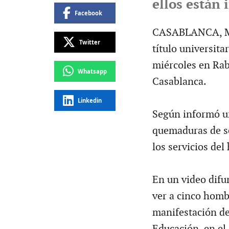
ellos están
Facebook
CASABLANCA, Mar
Twitter
título universita
miércoles en Rab
Whatsapp
Casablanca.
Linkedin
Según informó u
quemaduras de se
los servicios del
En un video difun
ver a cinco homb
manifestación de
Educación, en el 