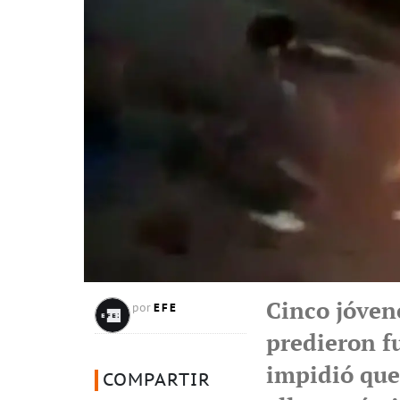
Cinco jóven
EFE
por
predieron fu
impidió que
COMPARTIR