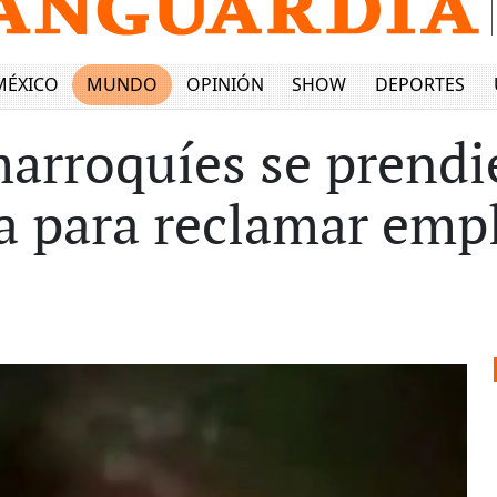
MÉXICO
MUNDO
OPINIÓN
SHOW
DEPORTES
marroquíes se prendi
a para reclamar empl