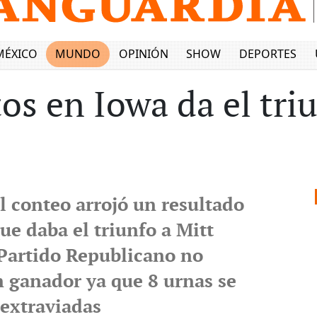
MÉXICO
MUNDO
OPINIÓN
SHOW
DEPORTES
os en Iowa da el tr
l conteo arrojó un resultado
que daba el triunfo a Mitt
Partido Republicano no
n ganador ya que 8 urnas se
extraviadas