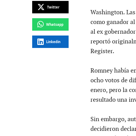
Twitter
Washington. Las 
como ganador al 
Whatsapp
al ex gobernado
reportó original
Linkedin
Register.
Romney había em
ocho votos de dif
enero, pero la co
resultado una inv
Sin embargo, aut
decidieron decla