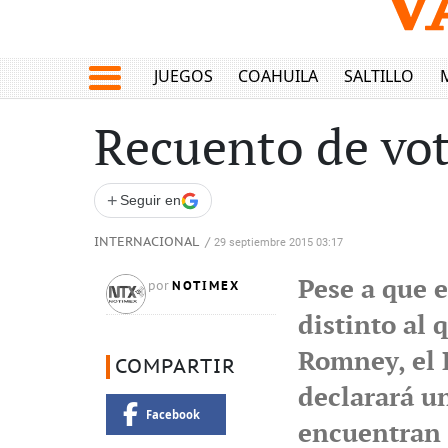
JUEGOS
COAHUILA
SALTILLO
Recuento de vot
+
Seguir en
INTERNACIONAL
/
29 septiembre 2015 03:17
Pese a que e
NOTIMEX
por
distinto al 
Romney, el 
COMPARTIR
declarará u
Facebook
encuentran 