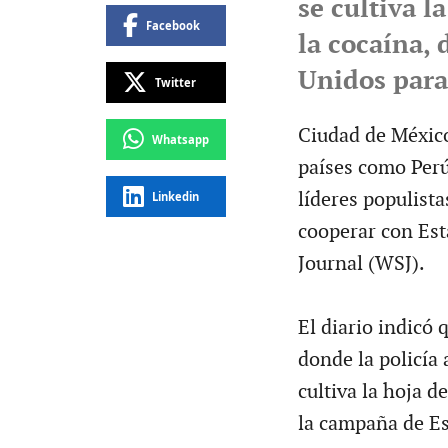
se cultiva l
Facebook
la cocaína, 
Unidos para 
Twitter
Ciudad de México
Whatsapp
países como Perú
líderes populist
Linkedin
cooperar con Est
Journal (WSJ).
El diario indicó
donde la policía
cultiva la hoja d
la campaña de Es