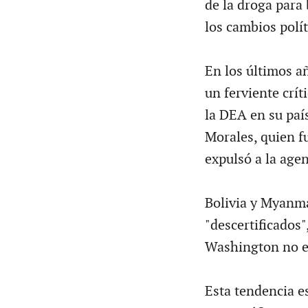
de la droga para
los cambios polí
En los últimos a
un ferviente crít
la DEA en su paí
Morales, quien f
expulsó a la agen
Bolivia y Myanma
"descertificados"
Washington no es
Esta tendencia es