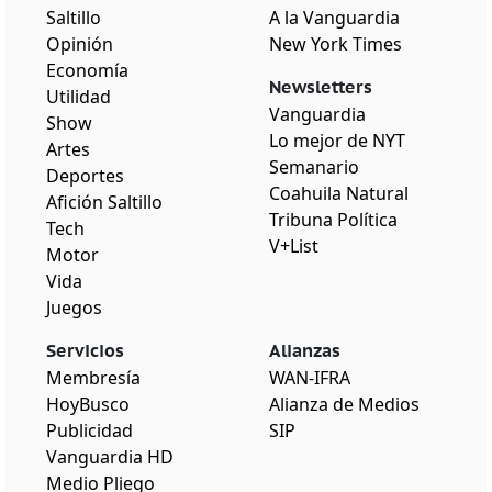
Saltillo
A la Vanguardia
Opinión
New York Times
Economía
Newsletters
Utilidad
Vanguardia
Show
Lo mejor de NYT
Artes
Semanario
Deportes
Coahuila Natural
Afición Saltillo
Tribuna Política
Tech
V+List
Motor
Vida
Juegos
Servicios
Alianzas
Membresía
WAN-IFRA
HoyBusco
Alianza de Medios
Publicidad
SIP
Vanguardia HD
Medio Pliego