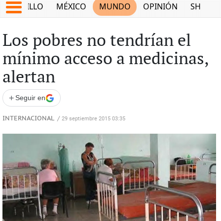
SALTILLO
MÉXICO
MUNDO
OPINIÓN
SHOW
Los pobres no tendrían el
mínimo acceso a medicinas,
alertan
+
Seguir en
INTERNACIONAL
/
29 septiembre 2015 03:35