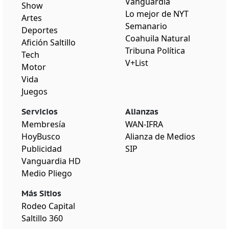
Vanguardia
Show
Lo mejor de NYT
Artes
Semanario
Deportes
Coahuila Natural
Afición Saltillo
Tribuna Política
Tech
V+List
Motor
Vida
Juegos
Servicios
Alianzas
Membresía
WAN-IFRA
HoyBusco
Alianza de Medios
Publicidad
SIP
Vanguardia HD
Medio Pliego
Más Sitios
Rodeo Capital
Saltillo 360