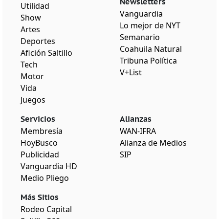
Newsletters
Utilidad
Vanguardia
Show
Lo mejor de NYT
Artes
Semanario
Deportes
Coahuila Natural
Afición Saltillo
Tribuna Política
Tech
V+List
Motor
Vida
Juegos
Servicios
Alianzas
Membresía
WAN-IFRA
HoyBusco
Alianza de Medios
Publicidad
SIP
Vanguardia HD
Medio Pliego
Más Sitios
Rodeo Capital