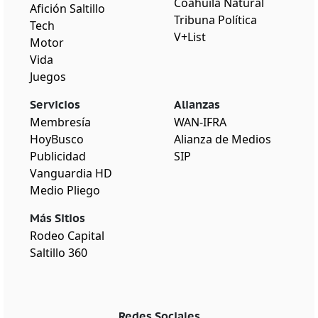
Coahuila Natural
Afición Saltillo
Tribuna Política
Tech
V+List
Motor
Vida
Juegos
Servicios
Alianzas
Membresía
WAN-IFRA
HoyBusco
Alianza de Medios
Publicidad
SIP
Vanguardia HD
Medio Pliego
Más Sitios
Rodeo Capital
Saltillo 360
Redes Sociales