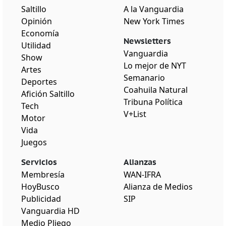
Saltillo
A la Vanguardia
Opinión
New York Times
Economía
Newsletters
Utilidad
Vanguardia
Show
Lo mejor de NYT
Artes
Semanario
Deportes
Coahuila Natural
Afición Saltillo
Tribuna Política
Tech
V+List
Motor
Vida
Juegos
Servicios
Alianzas
Membresía
WAN-IFRA
HoyBusco
Alianza de Medios
Publicidad
SIP
Vanguardia HD
Medio Pliego