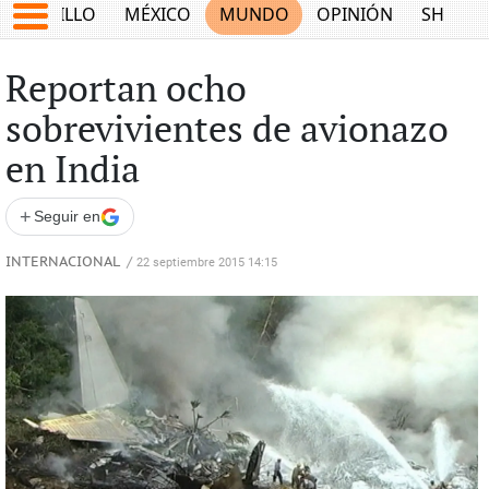
SALTILLO
MÉXICO
MUNDO
OPINIÓN
SHOW
Reportan ocho
sobrevivientes de avionazo
en India
+
Seguir en
INTERNACIONAL
/
22 septiembre 2015 14:15