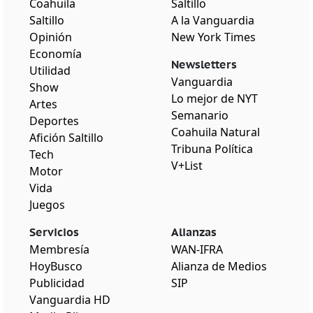
Coahuila
Saltillo
Saltillo
A la Vanguardia
Opinión
New York Times
Economía
Newsletters
Utilidad
Vanguardia
Show
Lo mejor de NYT
Artes
Semanario
Deportes
Coahuila Natural
Afición Saltillo
Tribuna Política
Tech
V+List
Motor
Vida
Juegos
Servicios
Alianzas
Membresía
WAN-IFRA
HoyBusco
Alianza de Medios
Publicidad
SIP
Vanguardia HD