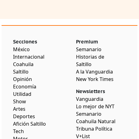
Secciones
Premium
México
Semanario
Internacional
Historias de
Coahuila
Saltillo
Saltillo
A la Vanguardia
Opinión
New York Times
Economía
Newsletters
Utilidad
Vanguardia
Show
Lo mejor de NYT
Artes
Semanario
Deportes
Coahuila Natural
Afición Saltillo
Tribuna Política
Tech
V+List
Motor