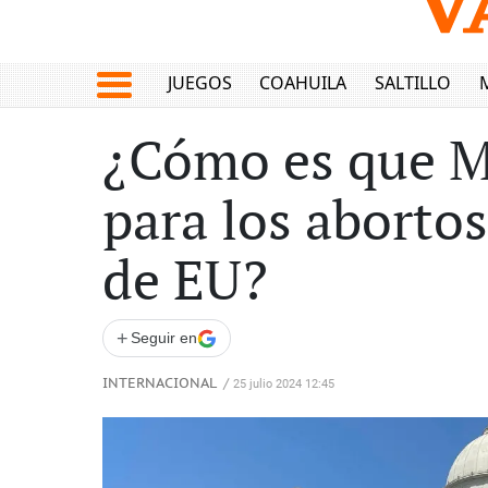
JUEGOS
COAHUILA
SALTILLO
¿Cómo es que M
para los abortos
de EU?
+
Seguir en
INTERNACIONAL
/
25 julio 2024 12:45