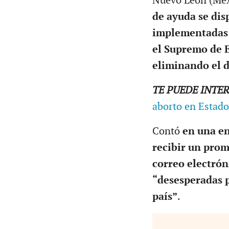
Nuevo León (Méxi
de ayuda se dis
implementadas p
el Supremo de 
eliminando el d
TE PUEDE INTE
aborto en Estados
Contó
en una en
recibir un prom
correo electrón
“desesperadas 
país”
.