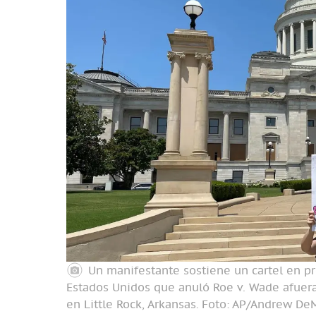
Un manifestante sostiene un cartel en pr
Estados Unidos que anuló Roe v. Wade afuera 
en Little Rock, Arkansas.
Foto: AP/Andrew DeM