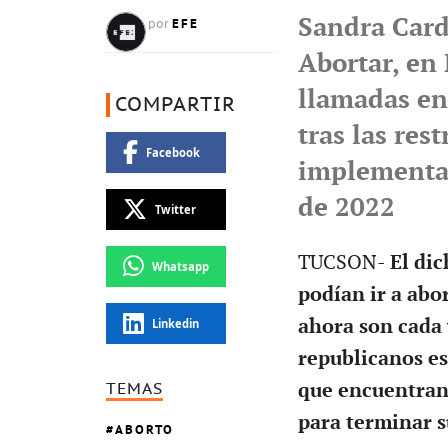
Sandra Card
EFE
por
Abortar, en
llamadas en
COMPARTIR
tras las res
Facebook
implementad
de 2022
Twitter
TUCSON-
El dic
Whatsapp
podían ir a abo
ahora son cada 
Linkedin
republicanos es
que encuentran 
TEMAS
para terminar 
ABORTO