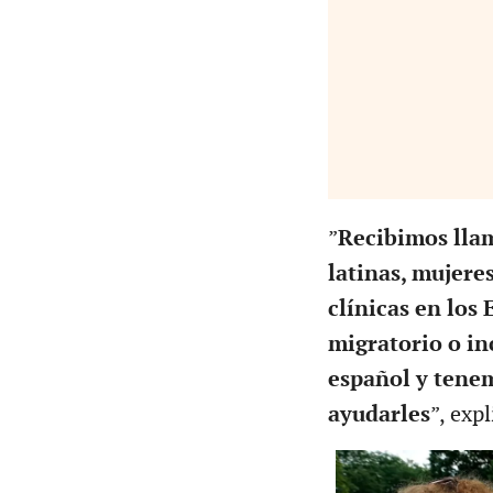
”
Recibimos llam
latinas, mujere
clínicas en los
migratorio o in
español y tenem
ayudarles
”, exp