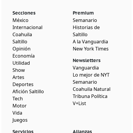
Secciones
Premium
México
Semanario
Internacional
Historias de
Coahuila
Saltillo
Saltillo
A la Vanguardia
Opinión
New York Times
Economía
Newsletters
Utilidad
Vanguardia
Show
Lo mejor de NYT
Artes
Semanario
Deportes
Coahuila Natural
Afición Saltillo
Tribuna Política
Tech
V+List
Motor
Vida
Juegos
Servicios
Alianzas