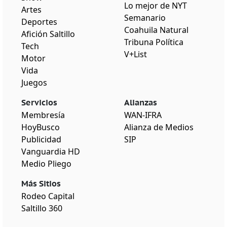
Lo mejor de NYT
Artes
Semanario
Deportes
Coahuila Natural
Afición Saltillo
Tribuna Política
Tech
V+List
Motor
Vida
Juegos
Servicios
Alianzas
Membresía
WAN-IFRA
HoyBusco
Alianza de Medios
Publicidad
SIP
Vanguardia HD
Medio Pliego
Más Sitios
Rodeo Capital
Saltillo 360