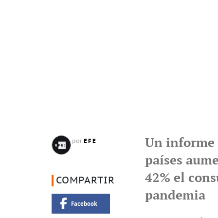
Un informe 
EFE
por
países aume
42% el cons
COMPARTIR
pandemia
Facebook