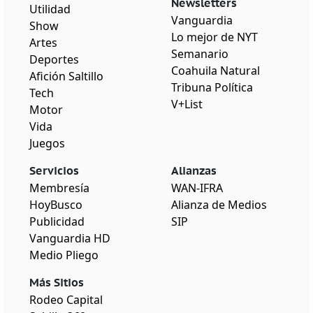
Newsletters
Utilidad
Vanguardia
Show
Lo mejor de NYT
Artes
Semanario
Deportes
Coahuila Natural
Afición Saltillo
Tribuna Política
Tech
V+List
Motor
Vida
Juegos
Servicios
Alianzas
Membresía
WAN-IFRA
HoyBusco
Alianza de Medios
Publicidad
SIP
Vanguardia HD
Medio Pliego
Más Sitios
Rodeo Capital