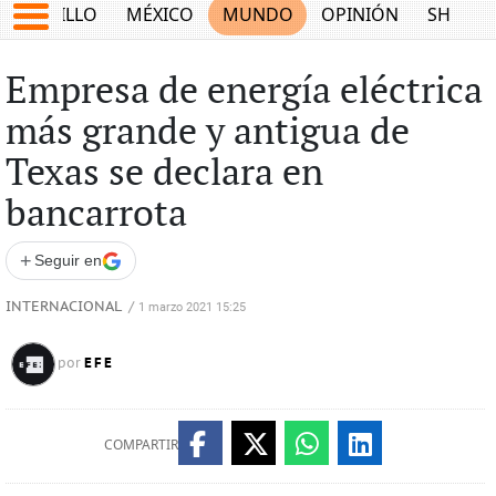
SALTILLO
MÉXICO
MUNDO
OPINIÓN
SHOW
Empresa de energía eléctrica
más grande y antigua de
Texas se declara en
bancarrota
+
Seguir en
INTERNACIONAL
/
1 marzo 2021 15:25
EFE
por
COMPARTIR