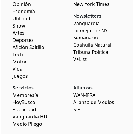
Opinión
New York Times
Economía
Newsletters
Utilidad
Vanguardia
Show
Lo mejor de NYT
Artes
Semanario
Deportes
Coahuila Natural
Afición Saltillo
Tribuna Política
Tech
V+List
Motor
Vida
Juegos
Servicios
Alianzas
Membresía
WAN-IFRA
HoyBusco
Alianza de Medios
Publicidad
SIP
Vanguardia HD
Medio Pliego