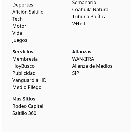
Semanario
Deportes
Coahuila Natural
Afición Saltillo
Tribuna Política
Tech
V+List
Motor
Vida
Juegos
Servicios
Alianzas
Membresía
WAN-IFRA
HoyBusco
Alianza de Medios
Publicidad
SIP
Vanguardia HD
Medio Pliego
Más Sitios
Rodeo Capital
Saltillo 360