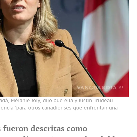
dá, Mélanie Joly, dijo que ella y Justin Trudeau
encia “para otros canadienses que enfrentan una
s fueron descritas como