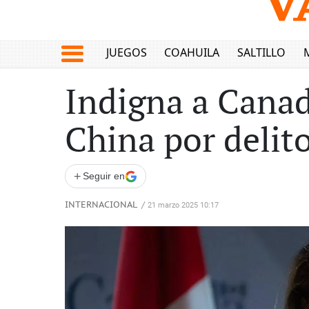
JUEGOS
COAHUILA
SALTILLO
Indigna a Canad
China por delit
+
Seguir en
INTERNACIONAL
/
21 marzo 2025 10:17