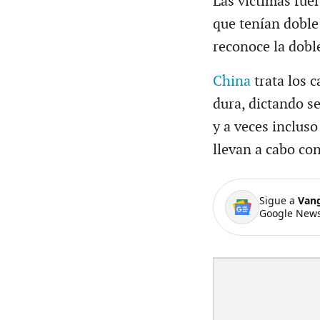
Las víctimas fue
que tenían doble
reconoce la dobl
China
trata los 
dura, dictando s
y a veces incluso
llevan a cabo con
Sigue a
Van
Google News