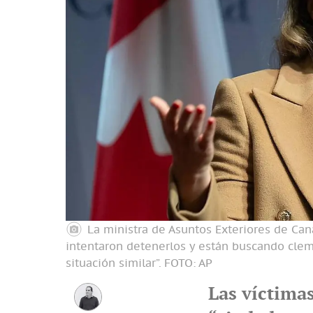
La ministra de Asuntos Exteriores de Cana
intentaron detenerlos y están buscando clem
situación similar”.
FOTO: AP
Las víctima