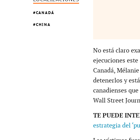
CANADÁ
CHINA
No está claro ex
ejecuciones este
Canadá, Mélanie J
detenerlos y est
canadienses que 
Wall Street Journ
TE PUEDE INT
estrategia del ‘p