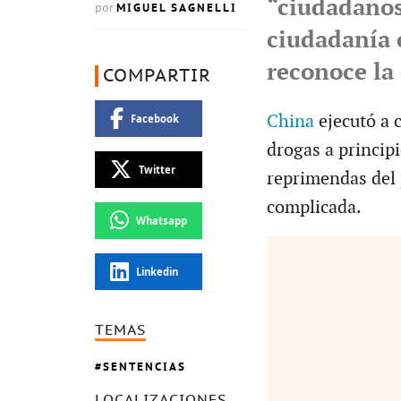
“ciudadanos
MIGUEL SAGNELLI
por
ciudadanía 
reconoce la
COMPARTIR
China
ejecutó a 
Facebook
drogas a principi
Twitter
reprimendas del 
complicada.
Whatsapp
Linkedin
TEMAS
SENTENCIAS
LOCALIZACIONES