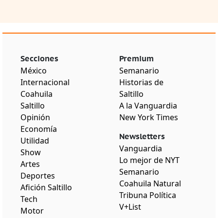
Secciones
Premium
México
Semanario
Internacional
Historias de
Coahuila
Saltillo
Saltillo
A la Vanguardia
Opinión
New York Times
Economía
Newsletters
Utilidad
Vanguardia
Show
Lo mejor de NYT
Artes
Semanario
Deportes
Coahuila Natural
Afición Saltillo
Tribuna Política
Tech
V+List
Motor