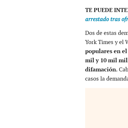
TE PUEDE INT
arrestado tras o
Dos de estas dem
York Times y el W
populares en el
mil y 10 mil mi
difamación
. Ca
casos la demand