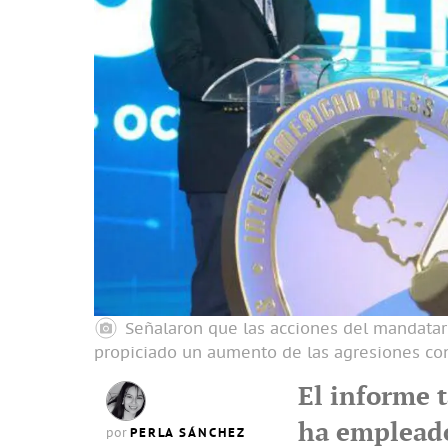
Señalaron que las acciones del mandatar
propiciado un aumento de las agresiones con
El informe 
ha empleado
PERLA SÁNCHEZ
por